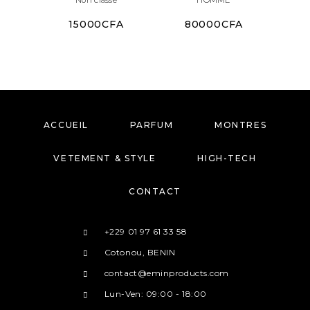
15000
CFA
80000
CFA
1
ACCUEIL
PARFUM
MONTRES
VETEMENT & STYLE
HIGH-TECH
CONTACT
+229 01 97 61 33 58
Cotonou, BENIN
contact@eminproducts.com
Lun-Ven: 09:00 - 18:00