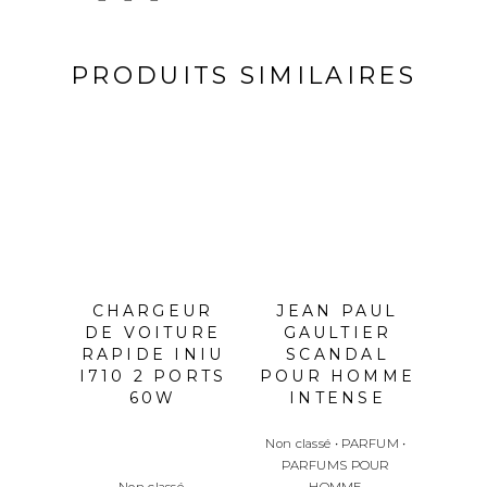
PRODUITS SIMILAIRES
CHARGEUR
JEAN PAUL
E
DE VOITURE
GAULTIER
BL
RAPIDE INIU
SCANDAL
I710 2 PORTS
POUR HOMME
SO
60W
INTENSE
Non classé
•
PARFUM
•
PARFUMS POUR
Non classé
HOMME