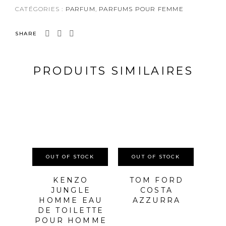
CATÉGORIES :
PARFUM
,
PARFUMS POUR FEMME
SHARE
PRODUITS SIMILAIRES
OUT OF STOCK
OUT OF STOCK
OU
KENZO
TOM FORD
JUNGLE
COSTA
HOMME EAU
AZZURRA
DE TOILETTE
POUR HOMME