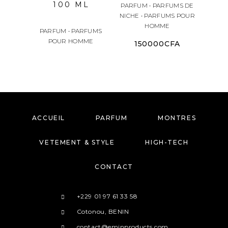
100 ML
PARFUM
•
PARFUMS DE
NICHE
•
PARFUMS POUR
PARF
HOMME
PARFUM
•
PARFUMS
POUR HOMME
150000
CFA
1
ACCUEIL
PARFUM
MONTRES
VETEMENT & STYLE
HIGH-TECH
CONTACT
+229 01 97 61 33 58
Cotonou, BENIN
contact@eminproducts.com