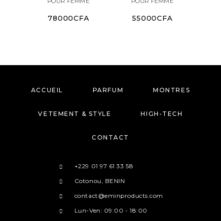
POUR FEMME
POUR FEMME
78000
CFA
55000
CFA
1
ACCUEIL
PARFUM
MONTRES
VETEMENT & STYLE
HIGH-TECH
CONTACT
+229 01 97 61 33 58
Cotonou, BENIN
contact@eminproducts.com
Lun-Ven: 09:00 - 18:00