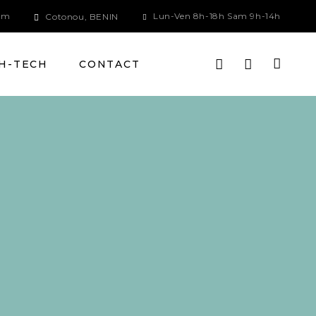
om
Lun-Ven 8h-18h Sam 9h-14h
Cotonou, BENIN
H-TECH
CONTACT