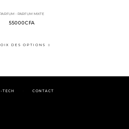
PARFUM
•
PARFUMS DE NI
PARFUM
•
PARFUM MIXTE
PARFUMS POUR HOMM
55000
CFA
150000
CFA
OIX DES OPTIONS
CHOIX DES OPTION
H-TECH
CONTACT