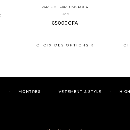
PARFUM
•
PARFUMS POUR
HOMME
R
65000
CFA
CHOIX DES OPTIONS
CH
M
MONTRES
VETEMENT & STYLE
HIG