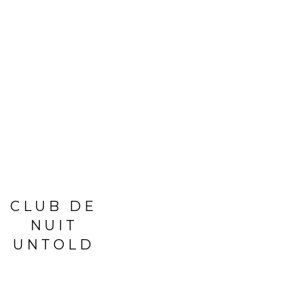
OUT OF STOCK
CLUB DE
TOM FOR
NUIT
COSTA
UNTOLD
AZZURRA