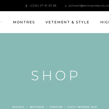
+(229) 97 61 33 58
contact@eminproducts.c
MONTRES
VETEMENT & STYLE
HIG
SHOP
ACCUEIL
BOUTIQUE
PARFUM
GUCCI INTENSE OUD