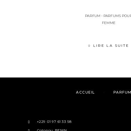
PARFUM
•
PARFUMS POU
FEMME
LIRE LA SUITE
ACCUEIL
PARFU
+229 01 97 61 33 58
Cotonou, BENIN