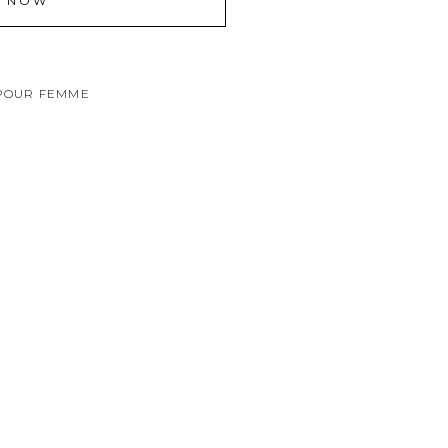
Y NOW
POUR FEMME