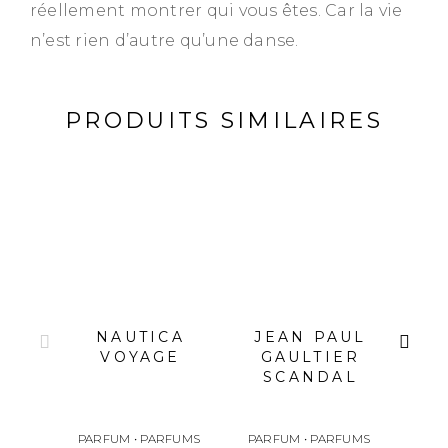
réellement montrer qui vous êtes. Car la vie
n’est rien d’autre qu’une danse.
PRODUITS SIMILAIRES
NAUTICA
JEAN PAUL
D
VOYAGE
GAULTIER
CO
SCANDAL
PARFUM
•
PARFUMS
PARFUM
•
PARFUMS